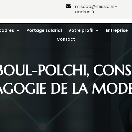
miscad@missions-

cadres.fr
Cadres
Portage salarial
Votre profil
Entreprise
Contact
BOUL-POLCHI, CON
AGOGIE DE LA MOD