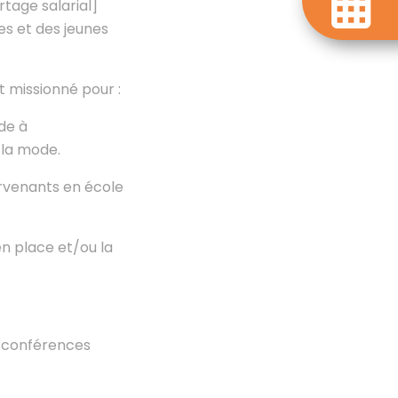
tage salarial]
es et des jeunes
 missionné pour :
de à
 la mode.
ervenants en école
en place et/ou la
t conférences