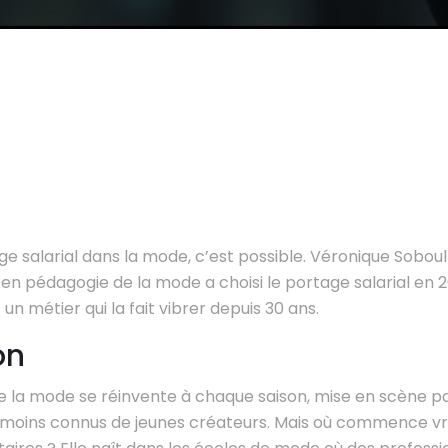
ge salarial dans la mode, c’est possible. Véronique Soboul
en pédagogie de la mode a choisi le portage salarial en 
un métier qui la fait vibrer depuis 30 ans.
on
de la mode se réinvente à chaque saison, mise en scène p
 moins connus de jeunes créateurs. Mais où commence vr