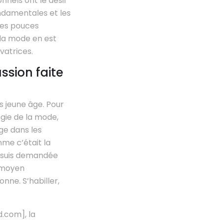
nnels ont le désir
ondamentales et les
les pouces
la mode en est
vatrices.
ssion faite
us jeune âge. Pour
gie de la mode,
ge dans les
mme c’était la
e suis demandée
n moyen
nne. S’habiller,
.com], la