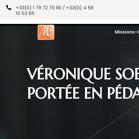
+33(0) 1 79 72 70 90 / +33(0) 4 58

10 53 95
Missions-
VÉRONIQUE SO
PORTÉE EN PÉD