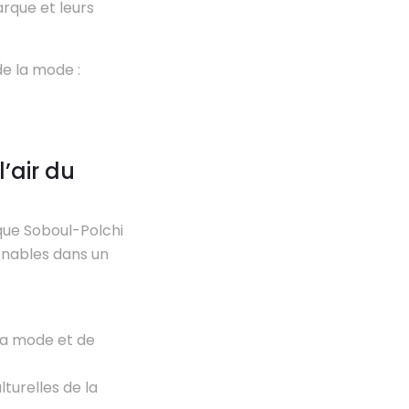
arque et leurs
de la mode :
’air du
ue Soboul-Polchi
rnables dans un
la mode et de
turelles de la