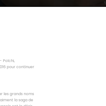
- Polchi,
2016 pour continuer
ar les grands noms
aiment la saga de