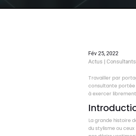
Fév 25, 2022
Actus
|
Consultants
Travailler par porta
consultante portée 
à exercer librement 
Introducti
La grande histoire 
du stylisme ou ceux