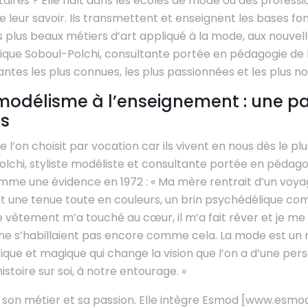
aires ? Elle naît dans les écoles de mode où des professio
de leur savoir. Ils transmettent et enseignent les bases f
 plus beaux métiers d’art appliqué à la mode, aux nouvel
ique Soboul-Polchi, consultante portée en pédagogie de 
ntes les plus connues, les plus passionnées et les plus no
modélisme à l’enseignement : une pa
es
e l’on choisit par vocation car ils vivent en nous dès le pl
lchi, styliste modéliste et consultante portée en pédago
e une évidence en 1972 : « Ma mère rentrait d’un voya
it une tenue toute en couleurs, un brin psychédélique co
 vêtement m’a touché au cœur, il m’a fait rêver et je m
 ne s’habillaient pas encore comme cela. La mode est u
que et magique qui change la vision que l’on a d’une perso
istoire sur soi, à notre entourage. »
e son métier et sa passion. Elle intègre Esmod [www.esmod