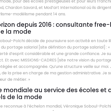
de, pour des écoles prestigieuses et pour leurs franchi
d, Chardon Savard, et Mod’art International où ils dirige
lisme-modélisme pendant 14 ans.
rizon depuis 2016 : consultante free
e la mode
oboul-Polchi décide de poursuivre son activité en toute li
 du portage salarial [site définition du portage salarial] : «
rté d’esprit considérable et une grande confiance. Je sui
nct. Et avec MISSIONS-CADRES [site notre vision du portage]
otégée et accompagnée. Qu’une structure veille sur moi. 
e, de la prise en charge de ma gestion administrative. Je s
ur de métier. »
e mondiale au service des écoles et 
ls de la mode
se reconnue à l’échelon mondial, Véronique Soboul-Polch