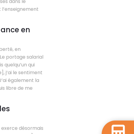
ses dans le
nt l’enseignement
-lance en
berté, en
 Le portage salarial
s quelqu’un qui
, j’ai le sentiment
J’ai également la
uis libre de me
des
i exerce désormais