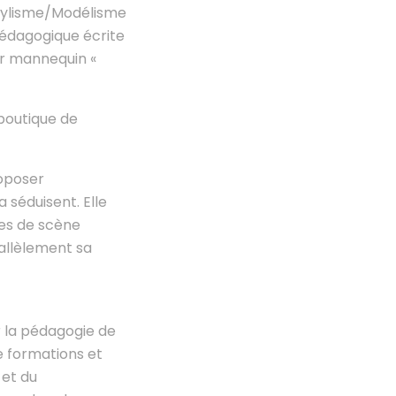
Stylisme/Modélisme
pédagogique écrite
er mannequin «
boutique de
roposer
a séduisent. Elle
mes de scène
allèlement sa
 la pédagogie de
 formations et
et du