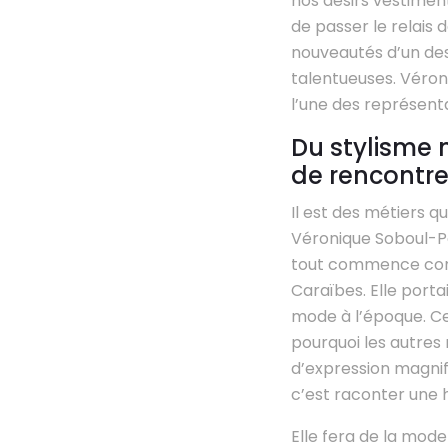
nos désirs vestiment
de passer le relais 
nouveautés d’un des
talentueuses. Véron
l’une des représenta
Du stylisme 
de rencontr
Il est des métiers qu
Véronique Soboul-Po
tout commence comm
Caraïbes. Elle porta
mode à l’époque. Ce
pourquoi les autres
d’expression magnifi
c’est raconter une h
Elle fera de la mod