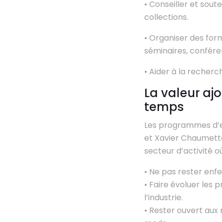
• Conseiller et sout
collections.
• Organiser des form
séminaires, conféren
• Aider à la recherc
La valeur aj
temps
Les programmes d’e
et Xavier Chaumette
secteur d’activité 
• Ne pas rester enf
• Faire évoluer les
l’industrie.
• Rester ouvert aux 