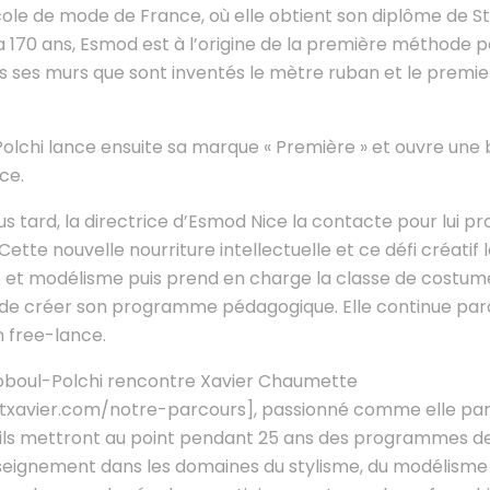
ole de mode de France, où elle obtient son diplôme de 
 a 170 ans, Esmod est à l’origine de la première méthode 
s ses murs que sont inventés le mètre ruban et le premi
olchi lance ensuite sa marque « Première » et ouvre une 
ce.
s tard, la directrice d’Esmod Nice la contacte pour lui p
Cette nouvelle nourriture intellectuelle et ce défi créatif l
e et modélisme puis prend en charge la classe de costu
e de créer son programme pédagogique. Elle continue par
n free-lance.
Soboul-Polchi rencontre Xavier Chaumette
etxavier.com/notre-parcours], passionné comme elle par
ils mettront au point pendant 25 ans des programmes de
eignement dans les domaines du stylisme, du modélisme 