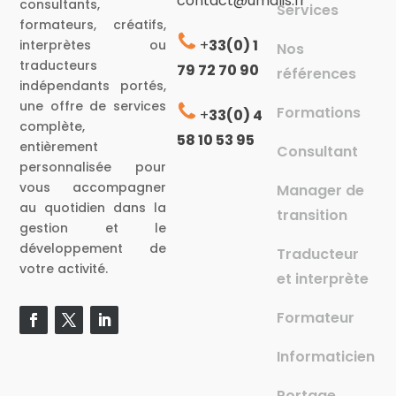
contact@umalis.fr
consultants,
Services
formateurs, créatifs,
+
33(0) 1
interprètes ou
Nos
traducteurs
79 72 70 90
références
indépendants portés,
une offre de services
Formations
+
33(0) 4
complète,
58 10 53 95
entièrement
Consultant
personnalisée pour
vous accompagner
Manager de
au quotidien dans la
transition
gestion et le
développement de
Traducteur
votre activité.
et interprète
Formateur
Informaticien
Portage