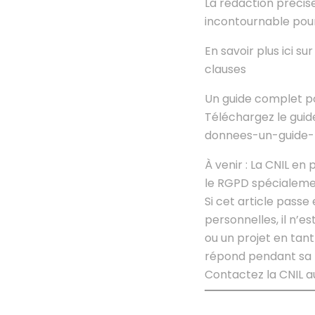
La rédaction précise
incontournable pour
En savoir plus ici s
clauses
Un guide complet pou
Téléchargez le guid
donnees-un-guide-
À venir : La CNIL en
le RGPD spécialement
Si cet article passe
personnelles, il n’es
ou un projet en tan
répond pendant sa 
Contactez la CNIL a