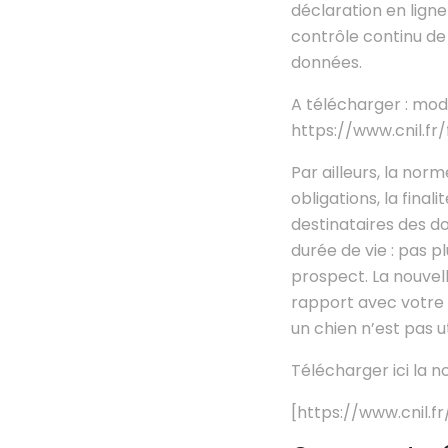
déclaration en ligne
contrôle continu de
données.
A télécharger : mo
https://www.cnil.f
Par ailleurs, la nor
obligations, la final
destinataires des do
durée de vie : pas pl
prospect. La nouvel
rapport avec votre a
un chien n’est pas ut
Télécharger ici la 
[https://www.cnil.f