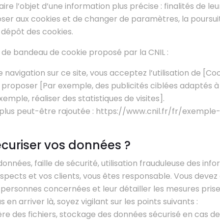
faire l’objet d’une information plus précise : finalités de leur
oser aux cookies et de changer de paramètres, la poursuit
 dépôt des cookies.
de bandeau de cookie proposé par la CNIL :
 navigation sur ce site, vous acceptez l’utilisation de [Co
 proposer [Par exemple, des publicités ciblées adaptés à
xemple, réaliser des statistiques de visites].
plus peut-être rajoutée : https://www.cnil.fr/fr/exemp
uriser vos données ?
onnées, faille de sécurité, utilisation frauduleuse des inf
pects et vos clients, vous êtes responsable. Vous devez
ersonnes concernées et leur détailler les mesures prises
s en arriver là, soyez vigilant sur les points suivants :
ère des fichiers, stockage des données sécurisé en cas d