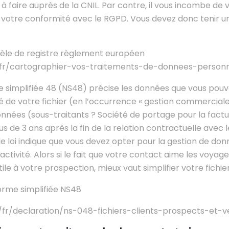
 à faire auprès de la CNIL. Par contre, il vous incombe de 
 votre conformité avec le RGPD. Vous devez donc tenir un
dèle de registre règlement européen
r/fr/cartographier-vos-traitements-de-donnees-personn
me simplifiée 48 (NS48) précise les données que vous pouv
ité de votre fichier (en l’occurrence « gestion commerciale 
nnées (sous-traitants ? Société de portage pour la factur
us de 3 ans après la fin de la relation contractuelle avec le
le loi indique que vous devez opter pour la gestion de do
ctivité. Alors si le fait que votre contact aime les voyage
ile à votre prospection, mieux vaut simplifier votre fichier
norme simplifiée NS48
r/fr/declaration/ns-048-fichiers-clients-prospects-et-v