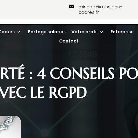
miscad@missions-

cadres.fr
Cadres
Portage salarial
Votre profil
Entreprise
Contact
RTÉ : 4 CONSEILS P
VEC LE RGPD