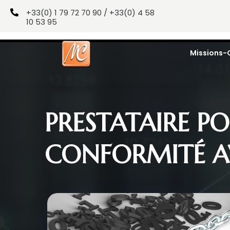
+33(0) 1 79 72 70 90 / +33(0) 4 58

10 53 95
Missions-
PRESTATAIRE PO
CONFORMITÉ A