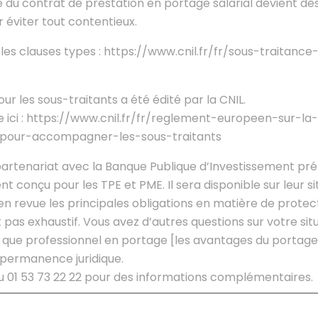
 du contrat de prestation en portage salarial devient dès
 éviter tout contentieux.
ur les clauses types : https://www.cnil.fr/fr/sous-traitan
r les sous-traitants a été édité par la CNIL.
e ici : https://www.cnil.fr/fr/reglement-europeen-sur-l
pour-accompagner-les-sous-traitants
 partenariat avec la Banque Publique d’Investissement pré
 conçu pour les TPE et PME. Il sera disponible sur leur sit
 en revue les principales obligations en matière de prote
t pas exhaustif. Vous avez d’autres questions sur votre sit
t que professionnel en portage [les avantages du portage]
permanence juridique.
u 01 53 73 22 22 pour des informations complémentaires.