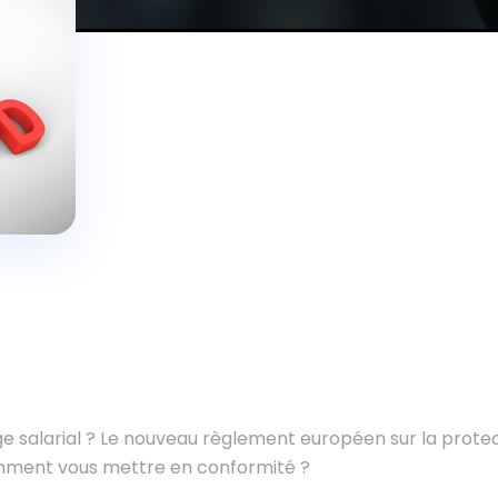
e salarial ? Le nouveau règlement européen sur la prote
ment vous mettre en conformité ?