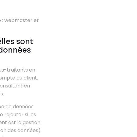
b : webmaster et
lles sont
 données
us-traitants en
ompte du client.
consultant en
s.
ype de données
 rajouter si les
ent est la gestion
ion des données).