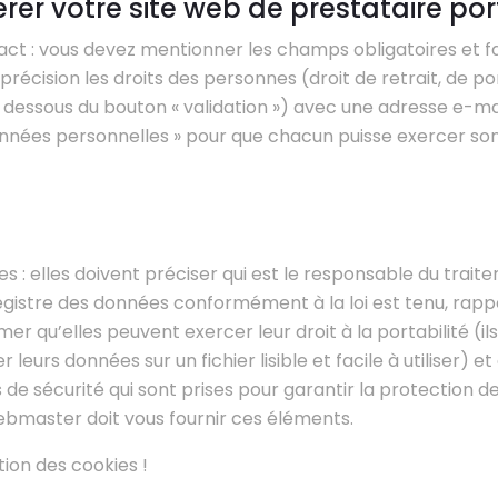
r votre site web de prestataire por
act : vous devez mentionner les champs obligatoires et fa
précision les droits des personnes (droit de retrait, de por
n dessous du bouton « validation ») avec une adresse e-ma
nées personnelles » pour que chacun puisse exercer son 
es : elles doivent préciser qui est le responsable du trai
gistre des données conformément à la loi est tenu, rappe
mer qu’elles peuvent exercer leur droit à la portabilité (il
eurs données sur un fichier lisible et facile à utiliser) et
de sécurité qui sont prises pour garantir la protection d
ebmaster doit vous fournir ces éléments.
ation des cookies !