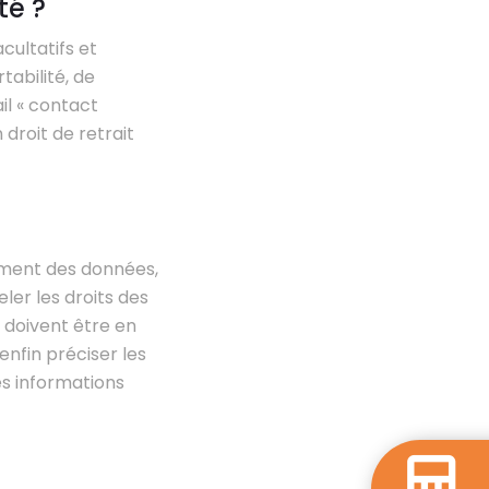
té ?
cultatifs et
tabilité, de
il « contact
droit de retrait
tement des données,
ler les droits des
s doivent être en
 enfin préciser les
es informations