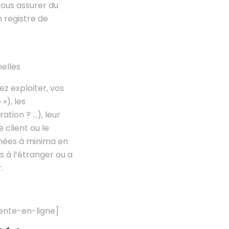
vous assurer du
 registre de
elles
ez exploiter, vos
»), les
ation ? …), leur
 client ou le
nnées à minima en
s à l’étranger ou a
.
ente-en-ligne]