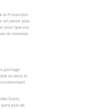
e la Protection
 en savoir plus.
ier pour que vos
mes au nouveau
ion portage
tèle ou dans la
 concrètement
lles (nom,
y aura plus de