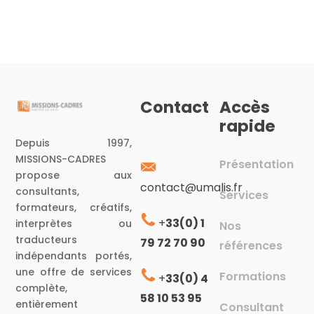
Contact
Accès
rapide
Depuis 1997,
MISSIONS-CADRES
Présentation
propose aux
contact@umalis.fr
consultants,
Services
formateurs, créatifs,
+
33(0) 1
interprètes ou
Nos
traducteurs
79 72 70 90
références
indépendants portés,
une offre de services
Formations
+
33(0) 4
complète,
58 10 53 95
entièrement
Consultant