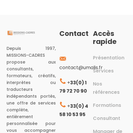
Contact
Accès
rapide
Depuis 1997,
MISSIONS-CADRES
Présentation
propose aux
contact@umalis.fr
consultants,
Services
formateurs, créatifs,
+
33(0) 1
interprètes ou
Nos
traducteurs
79 72 70 90
références
indépendants portés,
une offre de services
Formations
+
33(0) 4
complète,
58 10 53 95
entièrement
Consultant
personnalisée pour
vous accompagner
Manager de