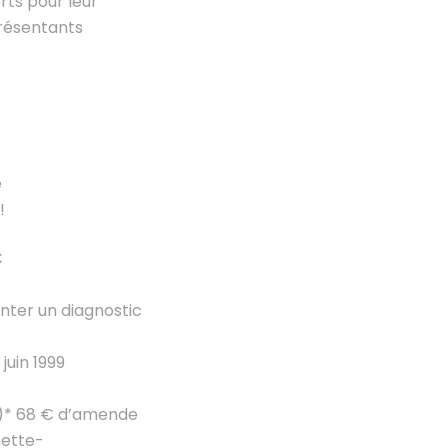
ts pour leur
présentants
e
!
€
nter un diagnostic
juin 1999
CR)* 68 € d’amende
nette-