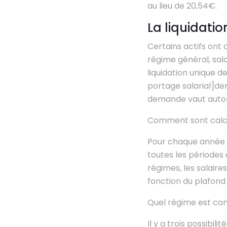
au lieu de 20,54€.
La liquidatio
Certains actifs ont c
régime général, salar
liquidation unique de
portage salarial]dem
demande vaut autom
Comment sont calcul
Pour chaque année ci
toutes les périodes 
régimes, les salaire
fonction du plafond
Quel régime est comp
Il y a trois possibilité