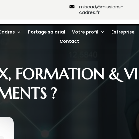
miscad@missions-

cadres.fr
Cadres
Portage salarial
Votre profil
Entreprise
Contact
X, FORMATION & VIE
MENTS ?