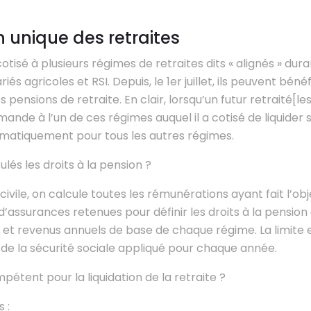
n unique des retraites
otisé à plusieurs régimes de retraites dits « alignés » duran
iés agricoles et RSI. Depuis, le 1er juillet, ils peuvent bénéf
s pensions de retraite. En clair, lorsqu’un futur retraité[l
ande à l’un de ces régimes auquel il a cotisé de liquider sa
atiquement pour tous les autres régimes.
és les droits à la pension ?
vile, on calcule toutes les rémunérations ayant fait l’obj
d’assurances retenues pour définir les droits à la pension 
s et revenus annuels de base de chaque régime. La limite e
 de la sécurité sociale appliqué pour chaque année.
étent pour la liquidation de la retraite ?
s :