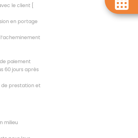
vec le client [
ssion en portage
et l’acheminement
is de paiement
us 60 jours après
 de prestation et
n milieu