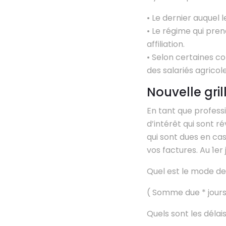
• Le dernier auquel l
• Le régime qui pren
affiliation.
• Selon certaines con
des salariés agricoles
Nouvelle gril
En tant que professi
d’intérêt qui sont r
qui sont dues en ca
vos factures. Au 1er j
Quel est le mode de 
( Somme due * jours 
Quels sont les déla