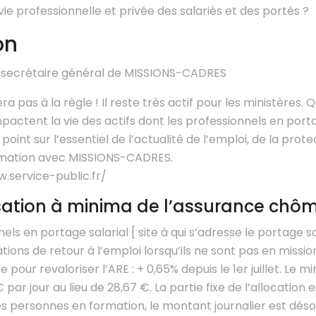
la vie professionnelle et privée des salariés et des portés ?
on
, secrétaire général de MISSIONS-CADRES
a pas à la règle ! Il reste très actif pour les ministères. Q
actent la vie des actifs dont les professionnels en porta
Le point sur l’essentiel de l’actualité de l’emploi, de la prote
formation avec MISSIONS-CADRES.
w.service-public.fr/
isation à minima de l’assurance chô
els en portage salarial [ site à qui s’adresse le portage sa
tions de retour à l’emploi lorsqu’ils ne sont pas en missio
pour revaloriser l’ARE : + 0,65% depuis le 1er juillet. Le 
 par jour au lieu de 28,67 €. La partie fixe de l’allocation
 les personnes en formation, le montant journalier est dé