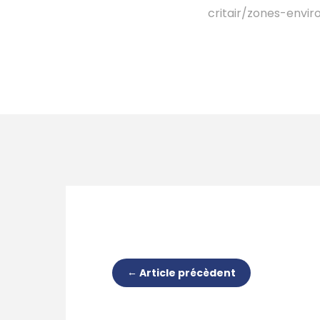
critair/zones-envi
←
Article précèdent