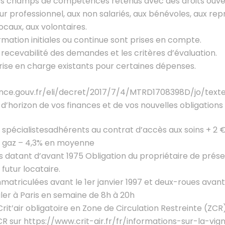
es champs de compétences retenus avec des droits ouver
ur professionnel, aux non salariés, aux bénévoles, aux re
ocaux, aux volontaires.
rmation initiales ou continue sont prises en compte.
recevabilité des demandes et les critères d’évaluation.
 prise en charge existants pour certaines dépenses.
ance.gouv.fr/eli/decret/2017/7/4/MTRD1708398D/jo/text
r d’horizon de vos finances et de vos nouvelles obligations 
 spécialistesadhérents au contrat d’accès aux soins + 2 
fs gaz – 4,3% en moyenne
s datant d’avant 1975 Obligation du propriétaire de prése
 futur locataire.
mmatriculées avant le 1er janvier 1997 et deux-roues avant 
uler à Paris en semaine de 8h à 20h
Crit’air obligatoire en Zone de Circulation Restreinte (Z
CR sur https://www.crit-air.fr/fr/informations-sur-la-vig