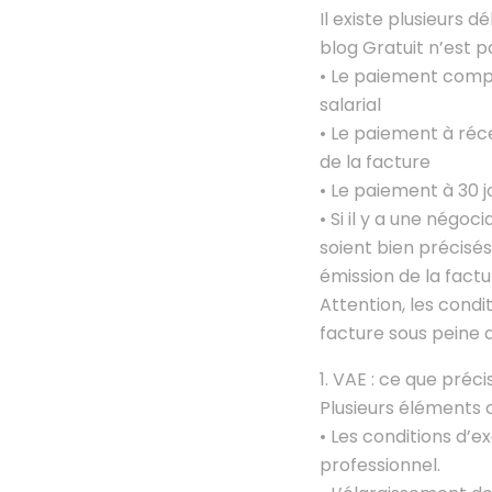
Il existe plusieurs 
blog Gratuit n’est p
• Le paiement compt
salarial
• Le paiement à réce
de la facture
• Le paiement à 30 jo
• Si il y a une négoc
soient bien précisés
émission de la factu
Attention, les condi
facture sous peine d
VAE : ce que précis
Plusieurs éléments 
• Les conditions d’
professionnel.