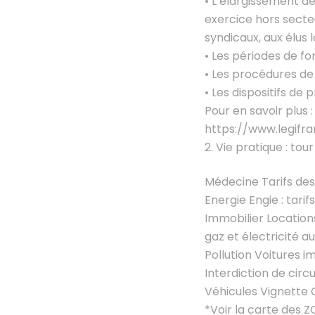
• L’élargissement d
exercice hors secte
syndicaux, aux élus l
• Les périodes de fo
• Les procédures de 
• Les dispositifs de
Pour en savoir plus :
https://www.legifr
Vie pratique : tou
Médecine Tarifs des
Energie Engie : tari
Immobilier Location
gaz et électricité au
Pollution Voitures i
Interdiction de circ
Véhicules Vignette 
*Voir la carte des Z