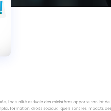
, l’actualité estivale des ministères apporte son lot 
mploi, formation, droits sociaux : quels sont les impacts