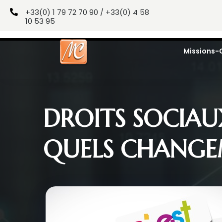
+33(0) 1 79 72 70 90 / +33(0) 4 58

10 53 95
Missions-
DROITS SOCIAU
QUELS CHANGE