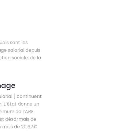
uels sont les
ge salarial depuis
ction sociale, de la
mage
larial ] continuent
n. L’état donne un
minimum de l’ARE
 est désormais de
sormais de 20,67€